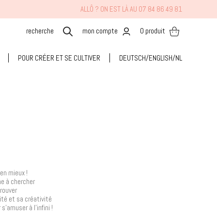
ALLÔ ? ON EST LÀ AU 07 84 86 49 81
mon compte
0
produit
POUR CRÉER ET SE CULTIVER
DEUTSCH/ENGLISH/NL
 en mieux !
ne à chercher
trouver
ité et sa créativité
'amuser à l'infini !