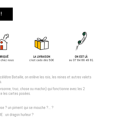
!
BRIQUÉ
LA LIVRAISON
ON EST LÀ
 chez nous
c'est cado dès 50€
au 07 84 86 49 81
élèbre Bataille, on enlève les rois, les reines et autres valets
s.
rsonne, truc, chose ou machin) qui fonctionne avec les 2
rte les cartes posées.
se ? un piment qui se mouche ?... ?
 : un dragon hurleur ?