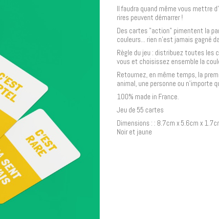
Il faudra quand même vous mettre d'a
rires peuvent démarrer !
Des cartes "action" pimentent la par
couleurs... rien n'est jamais gagné da
Règle du jeu : distribuez toutes les
vous et choisissez ensemble la coule
Retournez, en même temps, la premièr
animal, une personne ou n'importe qu
100% made in France.
Jeu de 55 cartes
Dimensions : : 8.7cm x 5.6cm x 1.7
Noir et jaune