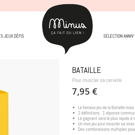
ES JEUX DÉFIS
SÉLECTION ANNIV'
BATAILLE
Pour muscler sa cervelle
7,95 €
Le fameux jeu de la Bataille mais
2 définitions : 1 réponse commu
Le gagnant sera le plus rapide à 
Un mini jeu pour muscler sa vivac
Des combinaisons multiples pour s