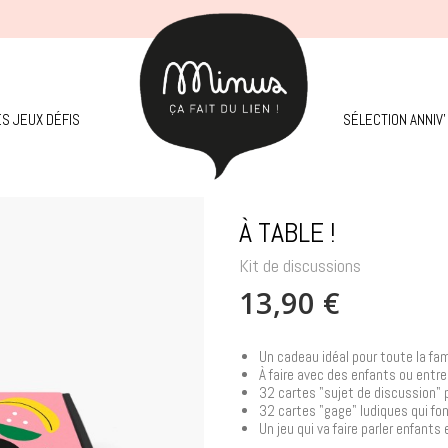
ES JEUX DÉFIS
SÉLECTION ANNIV'
À TABLE !
Kit de discussions
13,90 €
Un cadeau idéal pour toute la fam
À faire avec des enfants ou entr
32 cartes "sujet de discussion" p
32 cartes "gage" ludiques qui font
Un jeu qui va faire parler enfants 