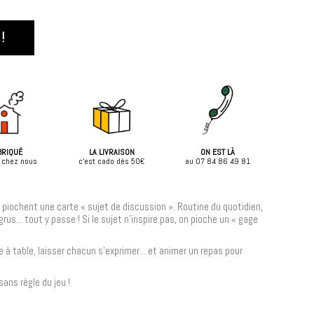
!
BRIQUÉ
LA LIVRAISON
ON EST LÀ
 chez nous
c'est cado dès 50€
au 07 84 86 49 81
 piochent une carte « sujet de discussion ». Routine du quotidien,
us... tout y passe ! Si le sujet n’inspire pas, on pioche un « gage
e à table, laisser chacun s'exprimer... et animer un repas pour
ans règle du jeu !