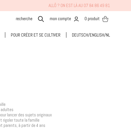
ALLÔ ? ON EST LÀ AU 07 84 86 49 81
mon compte
0
produit
POUR CRÉER ET SE CULTIVER
DEUTSCH/ENGLISH/NL
ille
e adultes
our lancer des sujets originaux
 rigoler toute la famille
et parents, à partir de 4 ans