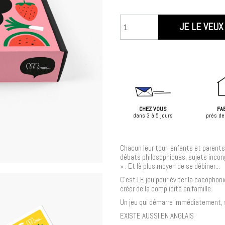
JE LE VEUX 
CHEZ VOUS
FA
dans 3 à 5 jours
près de
Chacun leur tour, enfants et parents
débats philosophiques, sujets incongr
» . Et là plus moyen de se débiner...
C'est LE jeu pour éviter la cacophoni
créer de la complicité en famille.
Un jeu qui démarre immédiatement, s
EXISTE AUSSI EN ANGLAIS