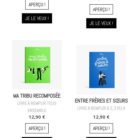
APERÇU !
APERÇU !
JE LE VEUX !
JE LE VEUX !
MA TRIBU RECOMPOSÉE
ENTRE FRÈRES ET SŒURS
LIVRE À REMPLIR TOUS
LIVRE À REMPLIR À 2, 3 OU 4
ENSEMBLE
12,90 €
12,90 €
APERÇU !
APERÇU !