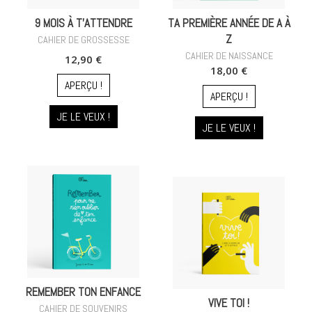
9 MOIS À T'ATTENDRE
TA PREMIÈRE ANNÉE DE A À
Z
CAHIER DE GROSSESSE
CAHIER DE NAISSANCE
12,90 €
18,00 €
APERÇU !
APERÇU !
JE LE VEUX !
JE LE VEUX !
REMEMBER TON ENFANCE
VIVE TOI !
CAHIER DE SOUVENIRS