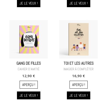
JE LE VEUX !
JE LE VEUX !
GANG DE FILLES
TOI ET LES AUTRES
CAHIER D'AMITIÉ
IMAGIER À COMPLÉTER
12,90 €
16,90 €
APERÇU !
APERÇU !
JE LE VEUX !
JE LE VEUX !