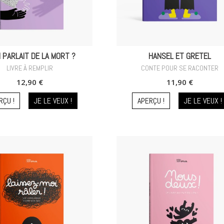
N PARLAIT DE LA MORT ?
HANSEL ET GRETEL
LIVRE À REMPLIR
CONTE POUR SE RACONTER
12,90 €
11,90 €
RÇU !
JE LE VEUX !
APERÇU !
JE LE VEUX !