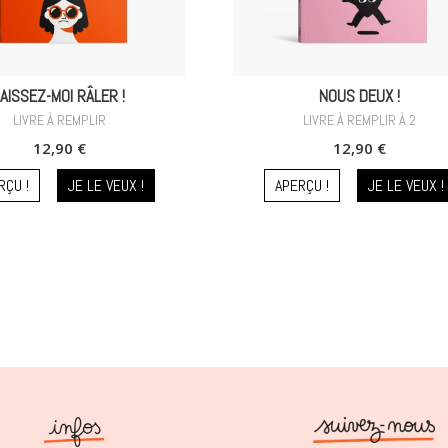
AISSEZ-MOI RÂLER !
NOUS DEUX !
LIVRE À REMPLIR
LIVRE À REMPLIR À 2
12,90 €
12,90 €
RÇU !
JE LE VEUX !
APERÇU !
JE LE VEUX !