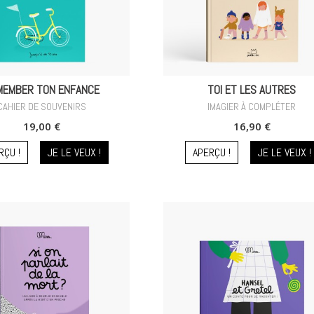
MEMBER TON ENFANCE
TOI ET LES AUTRES
CAHIER DE SOUVENIRS
IMAGIER À COMPLÉTER
19,00 €
16,90 €
RÇU !
JE LE VEUX !
APERÇU !
JE LE VEUX !