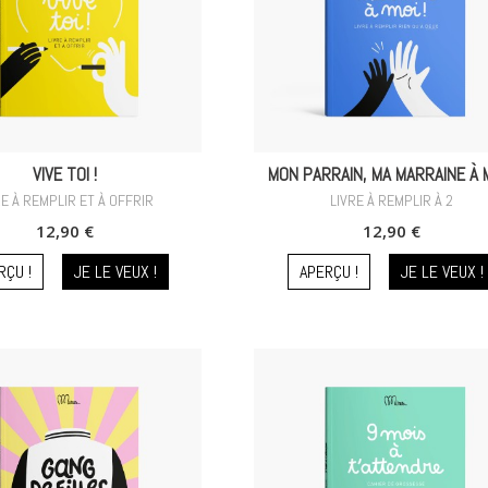
VIVE TOI !
MON PARRAIN, MA MARRAINE À M
RE À REMPLIR ET À OFFRIR
LIVRE À REMPLIR À 2
12,90 €
12,90 €
RÇU !
JE LE VEUX !
APERÇU !
JE LE VEUX !