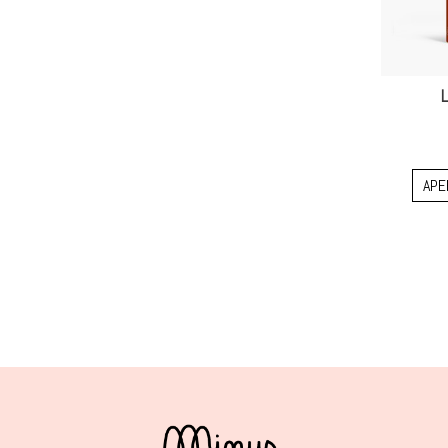
L
APE