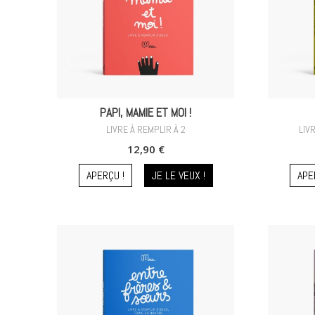
PAPI, MAMIE ET MOI !
LIVRE À REMPLIR À 2
LIV
12,90 €
APERÇU !
JE LE VEUX !
APE