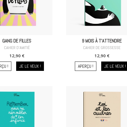
GANG DE FILLES
9 MOIS À T'ATTENDRE
CAHIER D'AMITIÉ
CAHIER DE GROSSESSE
12,90 €
12,90 €
RÇU !
JE LE VEUX !
APERÇU !
JE LE VEUX !