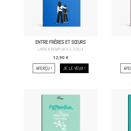
ENTRE FRÈRES ET SŒURS
LIVRE À REMPLIR À 2, 3 OU 4
12,90 €
APERÇU !
JE LE VEUX !
APE