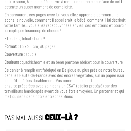
petite soeur, Minus a créé ce livre à remplir ensemble pour faire de cette
attente un super moment de complicité.
En parcourant ces pages avec lui, vous allez apprendre comment il a
appris la nouvelle, comment il appellerait le bébé, comment il lui décrirait
votre famille... vous allez redécouvrir ses envies, ses émotions et pouvoir
lui expliquer beaucoup de choses !
Et au fait, félicitations !!
Format :
15 x 21 cm, 60 pages
Couverture :
souple
Couleurs :
quadrichromie et un beau pantone abricot pour la couverture
Ce cahier à remplir est fabriqué en Belgique au plus près de notre bureau
dans les Hauts-de-France avec des encres végétales, sur un papier issu
de forêts gérées durablement. Vos commandes sont
ensuite préparées avec soin dans un ESAT (atelier protégé) par des
travailleurs handicapés avant de vous être envoyées.
Un partenariat qui
met du sens dans notre entreprise Minus.
PAS MAL AUSSI
CEUX-LÀ ?