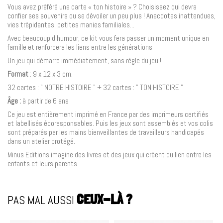
Vous avez préféré une carte « ton histoire » ? Choisissez qui devra
confier ses souvenirs ou se dévoiler un peu plus ! Anecdotes inattendues,
vies trépidantes, petites manies familiales...
Avec beaucoup d’humour, ce kit vous fera passer un moment unique en
famille et renforcera les liens entre les générations
Un jeu qui démarre immédiatement, sans règle du jeu !
Format
: 9 x 12 x 3 cm.
32 cartes : " NOTRE HISTOIRE " + 32 cartes : " TON HISTOIRE "
Âge :
à partir de 6 ans
Ce jeu est entièrement imprimé en France par des imprimeurs certifiés
et labellisés écoresponsables. Puis les jeux sont assemblés et vos colis
sont préparés par les mains bienveillantes de travailleurs handicapés
dans un atelier protégé.
Minus Editions imagine des livres et des jeux qui créent du lien entre les
enfants et leurs parents.
PAS MAL AUSSI
CEUX-LÀ ?