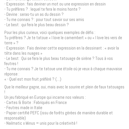
- Expression : fais deviner un mot ou une expression en dessin
- Tu préfères ? : lequel te fera le moins honte ?
- Devine : seras-tu un as du dessin ?
- Tu me connais ? : pour tout savoir sur ses amis
- Le best : qui fera le plus beau dessin ?
Pour les plus curieux, voici quelques exemples de défis :
Tu préfères ? Je te tatoue « I love le camembert » ou « I love les vers de
terre » ?
- Expression : Fais deviner cette expression en la dessinant : « avoir la
tête dans les nuages »
- Le best : Qui se fera le plus beau tatouage de sirène ? Tous à vos
feutres !
- Tu me connais ? Je te tatoue une étoile où je veux à chaque mauvaise
réponse :
« - Quel est mon fruit préféré ? (…)
Que le meilleur gagne, oui, mais avec le sourire et plein de faux tatouages
!
Un jeu fabriqué en Europe qui incarne nos valeurs :
- Cartes & Boite : Fabriqués en France
- Feutres made in Italie
- Papier certifié PEFC (issu de forêts gérées de manière durable et
responsable)
- Nailmatic x Minus = unis pour la créativité !