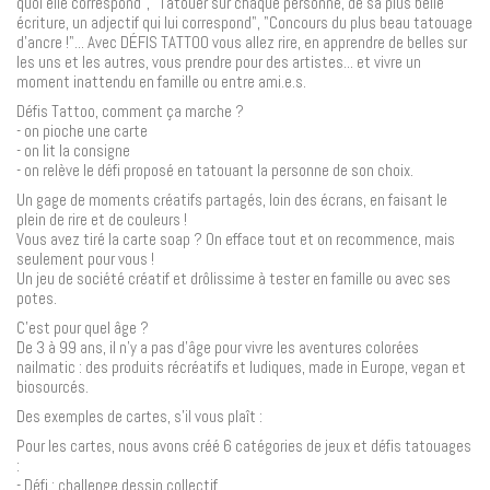
quoi elle correspond", "Tatouer sur chaque personne, de sa plus belle
écriture, un adjectif qui lui correspond", "Concours du plus beau tatouage
d'ancre !"... Avec DÉFIS TATTOO vous allez rire, en apprendre de belles sur
les uns et les autres, vous prendre pour des artistes... et vivre un
moment inattendu en famille ou entre ami.e.s.
Défis Tattoo, comment ça marche ?
- on pioche une carte
- on lit la consigne
- on relève le défi proposé en tatouant la personne de son choix.
Un gage de moments créatifs partagés, loin des écrans, en faisant le
plein de rire et de couleurs !
Vous avez tiré la carte soap ? On efface tout et on recommence, mais
seulement pour vous !
Un jeu de société créatif et drôlissime à tester en famille ou avec ses
potes.
C’est pour quel âge ?
De 3 à 99 ans, il n'y a pas d'âge pour vivre les aventures colorées
nailmatic : des produits récréatifs et ludiques, made in Europe, vegan et
biosourcés.
Des exemples de cartes, s’il vous plaît :
Pour les cartes, nous avons créé 6 catégories de jeux et défis tatouages
:
- Défi : challenge dessin collectif