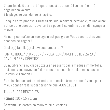
7 familles de 5 cartes, 70 questions à se poser à tour de rôle et à
dégainer en voiture,
à la plage, au coin du feu, à l'apéro...
Chaque carte propose 1 QCM rigolo sur un animal incroyable, et une autre
est soit une question ouverte à se poser à soi-même ou un défi sympa à
relever.
Ne rien y connaître en zoologie n'est pas grave. Vous avez toutes vos
chances de gagner !
Quelle(s) famille(s) allez-vous remporter ?
FANTASTIQUE / CHARMEUR / PREDATEUR / ARCHITECTE / ZARBI /
CAMOUFLAGE / DÉFENSE
Du nudibranche au crabe boxeur en passant par la méduse immortelle...
mais oui, vous savez déjà des choses sur ces bestioles mais pas tout !!
On vous le garantit !!
Et puis chaque carte contient une question à vous poser à vous, pour
mieux connaître la super personne que VOUS ÊTES !
Titre :
SUPER BESTIOLES
Format :
10 x 15 x 1 cm
Contenu :
35 cartes animaux = 70 questions